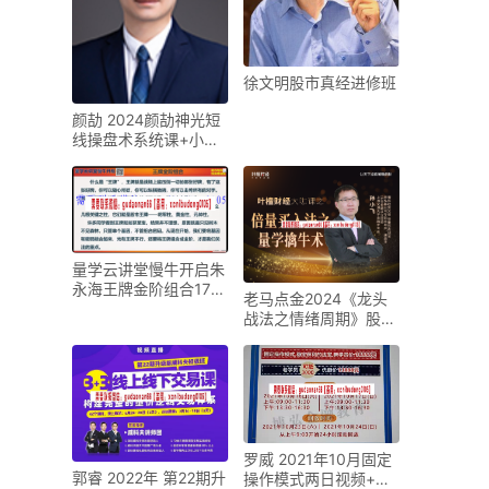
徐文明股市真经进修班
颜劼 2024颜劼神光短
线操盘术系统课+小班
课+指标课程视频教程
量学云讲堂慢牛开启朱
永海王牌金阶组合17期
老马点金2024《龙头
十七期原版高清视频
战法之情绪周期》股票
视频课程
罗威 2021年10月固定
郭睿 2022年 第22期升
操作模式两日视频+电