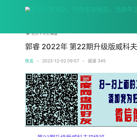
主页
>
外汇操盘
郭睿 2022年 第22期升级版威
佚名
•
2023-12-02 09:57
•
阅读
345