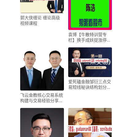
郭大侠缠论 缠论高级
视频课程
袁博【牛散特训营专
栏】换手成妖捉涨停股
票视频课程
爱死磕金融邹衍三点交
易短线秘诀结构划分精
准买卖空间测算系统课
飞云金教核心交易系统
程赠送计算器
构建与交易经验分享
(选股，作重点)