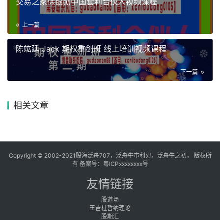
交易之家徐银勋中国套利合伙人视频课程
上一篇
陈竑廷 Jack 期权重剑班 线上培训视频课程
下一篇
相关文章
Copyright © 2002-2021股海泛舟707，泛舟牛市利刃，泛舟牛之初， 版权所
有 备案号：
粤ICPxxxxxxxx号
友情链接
股道场
王吉柱哲纳理论
股期汇