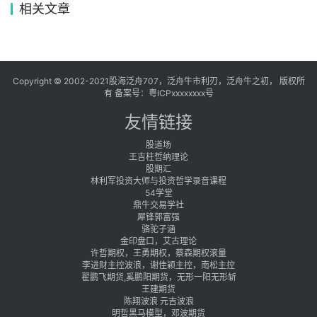
相关文章
Copyright © 2002-2021股海泛舟707，泛舟牛市利刃，泛舟牛之初， 版权所
有 备案号：
粤ICPxxxxxxxx号
友情链接
股道场
王吉柱哲纳理论
股期汇
林利军投资大师与投资哲学录音课程
54学堂
鼎牛交易学社
犀锋郭富强
骆驼子涵
金印盘口，艾古理论
许哲期权，王勇期权，蔡森期权滚量
李进财主控波浪，谢佳颖主控，南松主控
翟鹏飞期货,奚鹏阳期货，无形一阳无形斩
王建期货
陈翔波浪 元吉波浪
明哲黑马模型，邓波期货