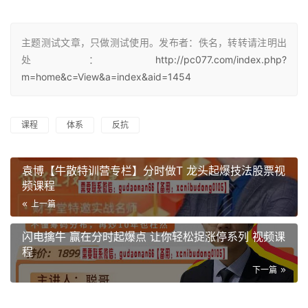
主题测试文章，只做测试使用。发布者：佚名，转转请注明出
处：
http://pc077.com/index.php?
m=home&c=View&a=index&aid=1454
课程
体系
反抗
袁博【牛散特训营专栏】分时做T 龙头起爆技法股票视
频课程
上一篇
闪电擒牛 赢在分时起爆点 让你轻松捉涨停系列 视频课
程
下一篇