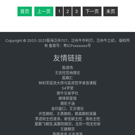
首页
上一页
1
2
3
下一页
末页
Copyright © 2002-2021股海泛舟707，泛舟牛市利刃，泛舟牛之初， 版权所
有 备案号：
粤ICPxxxxxxxx号
友情链接
股道场
王吉柱哲纳理论
股期汇
林利军投资大师与投资哲学录音课程
54学堂
鼎牛交易学社
犀锋郭富强
骆驼子涵
金印盘口，艾古理论
许哲期权，王勇期权，蔡森期权滚量
李进财主控波浪，谢佳颖主控，南松主控
翟鹏飞期货,奚鹏阳期货，无形一阳无形斩
王建期货
陈翔波浪 元吉波浪