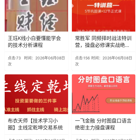
王珏K线小白要懂能学会
常胜军 同频择时战法特训
的技术分析课程
营，操盘必修课实战绝技
简单高效!
点击:73
时间：2026年06月08日
点击:156
时间：2026年06月08日
次
次
布衣天师【技术学习小
一飞金融 分时图盘口语言
圈】主线定乾坤交易系统
绝密主力操盘课程