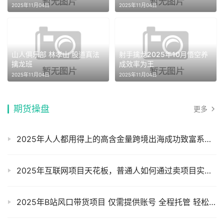
+指标
2025年11月04日
2025年11月04日
山人俱乐部 林孝山 股道真法
射手擒龙2025年10月悟空养
擒龙班
成效率为王
2025年11月04日
2025年11月04日
期货操盘
更多
2025年人人都用得上的高含金量跨境出海成功致富系统课程摄影摄像
2025年互联网项目天花板，普通人如何通过卖项目实现逆风翻盘，月入5W＋！摄影摄像
2025年B站风口带货项目 仅需提供账号 全程托管 轻松月入1w+摄影摄像