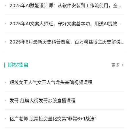
2025年AI赋能设计师：从软件安装到工作流使用，全方位提升职场硬实力摄影摄像
2025年AI文案大师班，守好文案基本功，用透AI提效能，给你讲透AI文案获客变现摄影摄像
2025年6月最新历史科普赛道，百万粉丝博主历史解说同款课程，伙伴计划高单价赛道摄影摄像
期权操盘
更多
短线女王人气女王人气龙头基础视频课程
发哥 红旗大街发哥炒股直播课程
亿广老师 股票投资量化交易“非常6+1战法”