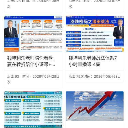
点击:128
时间：2026年06月08日
点击:64
时间：2026年06月08日
次
次
钱坤利乐老师陪你看盘，
钱坤利乐老师战法体系7
赢在转折陪伴小班课+助
小时直播课 4集
教课
点击:93
时间：2026年05月28日
点击:79次
时间：2026年05月28日
次