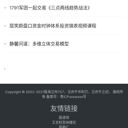
1791军团一起交易《三点两线趋势战法》
屈笑颜盘口资金时钟体系投资锦表视频课程
静馨问道：多维立体交易模型
Copyright © 2002-2021股海泛舟707，泛舟牛市利刃，泛舟牛之初， 版权所
有 备案号：
粤ICPxxxxxxxx号
友情链接
股道场
王吉柱哲纳理论
股期汇