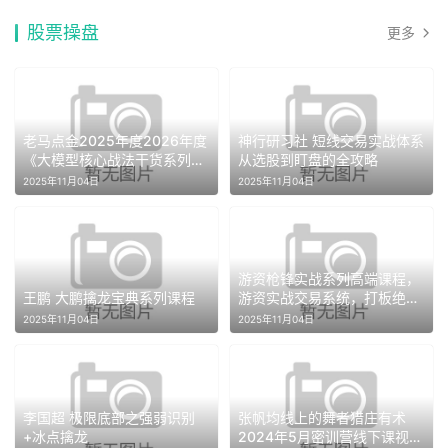
股票操盘
更多
老马点金2025年度2026年度
神行研习社 短线交易实战体系
《大模型核心战法干货系列》
从选股到盯盘的全攻略
二期
2025年11月04日
2025年11月04日
游资枪锋实战系列高端课程，
王鹏 大鹏擒龙宝典系列课程
游资实战交易系统，打板绝招
低吸绝技风控系统
2025年11月04日
2025年11月04日
李国超 极限底部之强弱识别
张帆均线上的舞者猎庄有术
+冰点擒龙
2024年5月密训营线下课视频