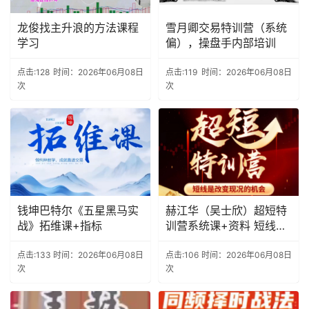
龙俊找主升浪的方法课程
雪月卿交易特训营（系统
学习
偏），操盘手内部培训
点击:128
时间：2026年06月08日
点击:119
时间：2026年06月08日
次
次
钱坤巴特尔《五星黑马实
赫江华（吴士欣）超短特
战》拓维课+指标
训营系统课+资料 短线是
改变现况的机会
点击:133
时间：2026年06月08日
点击:106
时间：2026年06月08日
次
次