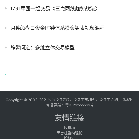
1791军团一起交易《三点两线趋势战法》
屈笑颜盘口资金时钟体系投资锦表视频课程
静馨问道：多维立体交易模型
Copyright © 2002-2021股海泛舟707，泛舟牛市利刃，泛舟牛之初， 版权所
有 备案号：
粤ICPxxxxxxxx号
友情链接
股道场
王吉柱哲纳理论
股期汇