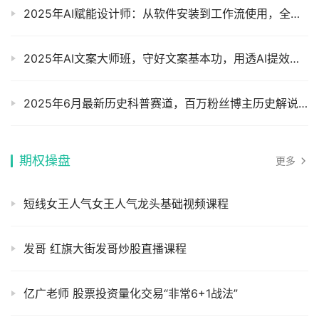
2025年AI赋能设计师：从软件安装到工作流使用，全方位提升职场硬实力摄影摄像
2025年AI文案大师班，守好文案基本功，用透AI提效能，给你讲透AI文案获客变现摄影摄像
2025年6月最新历史科普赛道，百万粉丝博主历史解说同款课程，伙伴计划高单价赛道摄影摄像
期权操盘
更多
短线女王人气女王人气龙头基础视频课程
发哥 红旗大街发哥炒股直播课程
亿广老师 股票投资量化交易“非常6+1战法”