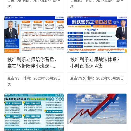
点击:128
时间：2026年06月08日
点击:64
时间：2026年06月08日
次
次
钱坤利乐老师陪你看盘，
钱坤利乐老师战法体系7
赢在转折陪伴小班课+助
小时直播课 4集
教课
点击:93
时间：2026年05月28日
点击:79次
时间：2026年05月28日
次