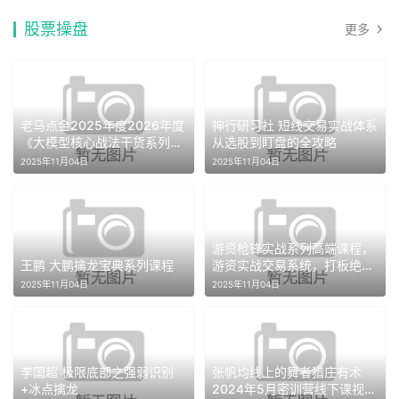
股票操盘
更多
老马点金2025年度2026年度
神行研习社 短线交易实战体系
《大模型核心战法干货系列》
从选股到盯盘的全攻略
二期
2025年11月04日
2025年11月04日
游资枪锋实战系列高端课程，
王鹏 大鹏擒龙宝典系列课程
游资实战交易系统，打板绝招
低吸绝技风控系统
2025年11月04日
2025年11月04日
李国超 极限底部之强弱识别
张帆均线上的舞者猎庄有术
+冰点擒龙
2024年5月密训营线下课视频