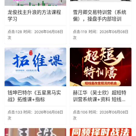
龙俊找主升浪的方法课程
雪月卿交易特训营（系统
学习
偏），操盘手内部培训
点击:128
时间：2026年06月08日
点击:119
时间：2026年06月08日
次
次
钱坤巴特尔《五星黑马实
赫江华（吴士欣）超短特
战》拓维课+指标
训营系统课+资料 短线是
改变现况的机会
点击:133
时间：2026年06月08日
点击:106
时间：2026年06月08日
次
次