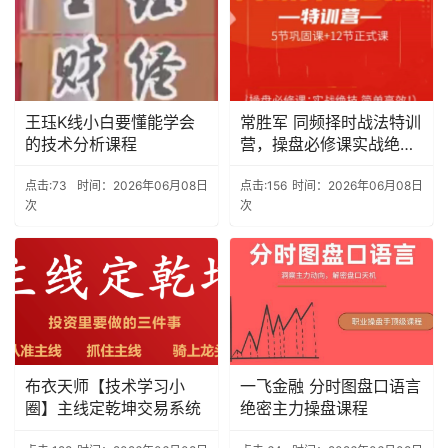
王珏K线小白要懂能学会
常胜军 同频择时战法特训
的技术分析课程
营，操盘必修课实战绝技
简单高效!
点击:73
时间：2026年06月08日
点击:156
时间：2026年06月08日
次
次
布衣天师【技术学习小
一飞金融 分时图盘口语言
圈】主线定乾坤交易系统
绝密主力操盘课程