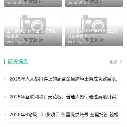
+指标
2025年11月04日
2025年11月04日
山人俱乐部 林孝山 股道真法
射手擒龙2025年10月悟空养
擒龙班
成效率为王
2025年11月04日
2025年11月04日
期货操盘
更多
2025年人人都用得上的高含金量跨境出海成功致富系统课程摄影摄像
2025年互联网项目天花板，普通人如何通过卖项目实现逆风翻盘，月入5W＋！摄影摄像
2025年B站风口带货项目 仅需提供账号 全程托管 轻松月入1w+摄影摄像